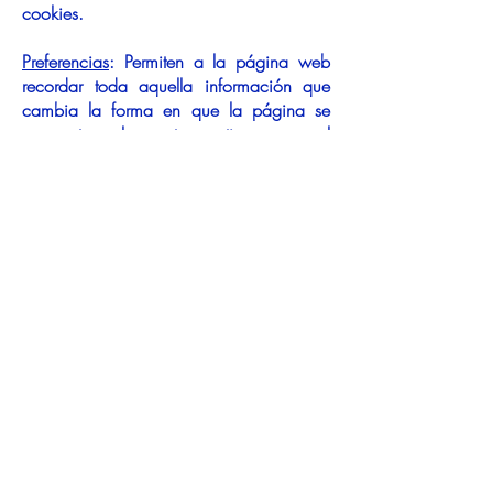
cookies.
Preferencias
: Permiten a la página web
recordar toda aquella información que
cambia la forma en que la página se
comporta o el aspecto que tiene, como el
idioma preferido o la región.
Estadística
: Ayudan a los propietarios de
páginas web a comprender cómo
interactúan los visitantes con las páginas
web reuniendo y proporcionando
información de forma anónima.
Contáctanos
torneoinesdepablo@gmail.com