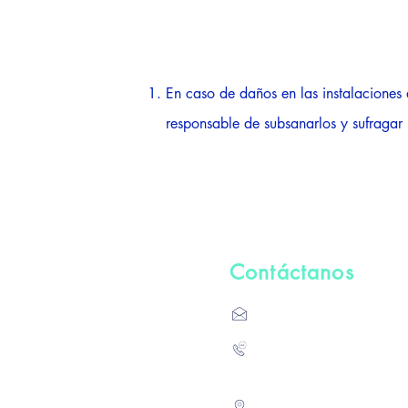
En caso de daños en las instalaciones 
responsable de subsanarlos y sufragar 
Contáctanos
torneoinesdepablo@gm
Tel:
+34 620 35 59 0
Polideportivo Municipal
Av. el Soto, s/n