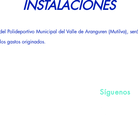
INSTALACIONES
del Polideportivo Municipal del Valle de Aranguren (Mutilva), ser
los gastos originados.
Síguenos
ail.com
@torne
7
@torne
 de Aranguren