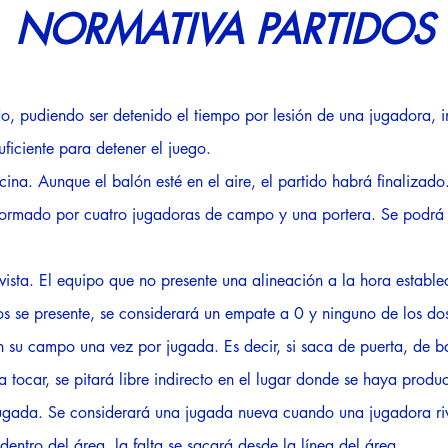
NORMATIVA PARTIDOS
ido, pudiendo ser detenido el tiempo por lesión de una jugadora,
ficiente para detener el juego.
ina. Aunque el balón esté en el aire, el partido habrá finalizado
 formado por cuatro jugadoras de campo y una portera. Se podrá
ista. El equipo que no presente una alineación a la hora estable
s se presente, se considerará un empate a 0 y ninguno de los do
n su campo una vez por jugada. Es decir, si saca de puerta, de b
a tocar, se pitará libre indirecto en el lugar donde se haya prod
ugada. Se considerará una jugada nueva cuando una jugadora riv
entro del área, la falta se sacará desde la línea del área.