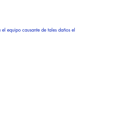
á el equipo causante de tales daños el
oinesdepablo
oidepablo